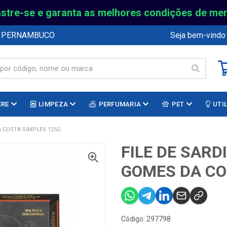
stre-se e garanta as melhores condições de me
E PERNAMBUCO
Seja bem-vindo
ERE
LIMPEZA
PERFUMARIA
PET
UTI
 COSTA SIMPLES 125G
FILE DE SAR
GOMES DA CO
Código: 297798