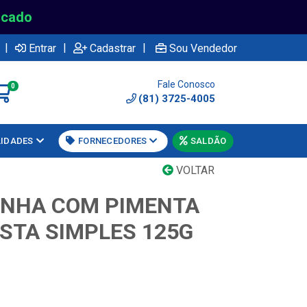
rcado
|
|
|
Entrar
Cadastrar
Sou Vendedor
Fale Conosco
0
(81) 3725-4005
LIDADES
FORNECEDORES
SALDÃO
VOLTAR
DINHA COM PIMENTA
STA SIMPLES 125G