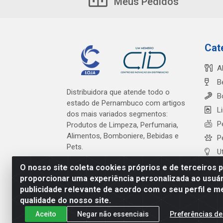
Meus Pedidos
Cat
A
B
Distribuidora que atende todo o
B
estado de Pernambuco com artigos
L
dos mais variados segmentos:
P
Produtos de Limpeza, Perfumaria,
Alimentos, Bomboniere, Bebidas e
P
Pets.
U
O nosso site coleta cookies próprios e de terceiros 
proporcionar uma experiência personalizada ao usuár
publicidade relevante de acordo com o seu perfil e m
Cardeal Distribuidora - Es
qualidade do nosso site.
Aceito
Negar não essenciais
Preferências de