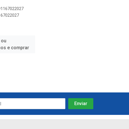
891167022027
1167022027
 ou
ços e comprar