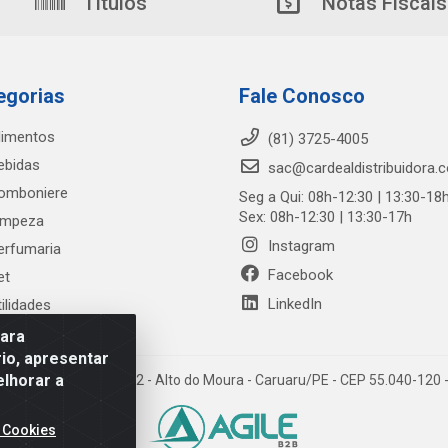
Títulos
Notas Fiscais
egorias
Fale Conosco
limentos
(81) 3725-4005
ebidas
sac@cardealdistribuidora.
omboniere
Seg a Qui: 08h-12:30 | 13:30-18
Sex: 08h-12:30 | 13:30-17h
impeza
Instagram
erfumaria
Facebook
et
LinkedIn
tilidades
para
io, apresentar
elhorar a
trada Alto do Moura, 582 - Alto do Moura - Caruaru/PE - CEP 55.040-12
 Cookies