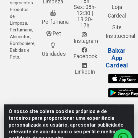
18h
Limpeza
segmentos:
Sex: 08h-
Loja
Produtos
12:30 |
Cardeal
de
13:30-
Perfumaria
Limpeza,
17h
Site
Perfumaria,
Pet
Institucional
Alimentos,
Instagram
Bomboniere,
Baixar
Bebidas e
Utilidades
Facebook
Pets.
App
Cardeal
LinkedIn
O nosso site coleta cookies próprios e de
Cardeal Distribuidora - Estrada Alto do Moura, 582 - Alto
terceiros para proporcionar uma experiência
do Moura - Caruaru/PE - CEP 55.040-120 - CNPJ
personalizada ao usuário, apresentar publicidade
05.253.499/0001-62
relevante de acordo com o seu perfil e melhorar a