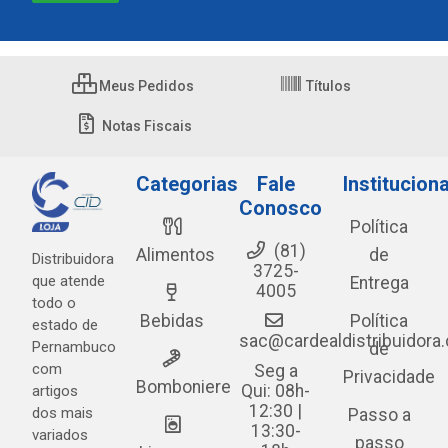
Meus Pedidos
Títulos
Notas Fiscais
Categorias
Fale
Instituciona
Conosco
Política
(81)
Alimentos
de
Distribuidora
3725-
que atende
Entrega
4005
todo o
Bebidas
Política
estado de
sac@cardealdistribuidora
Pernambuco
de
com
Seg a
Privacidade
Bomboniere
Qui: 08h-
artigos
12:30 |
dos mais
Passo a
13:30-
variados
passo