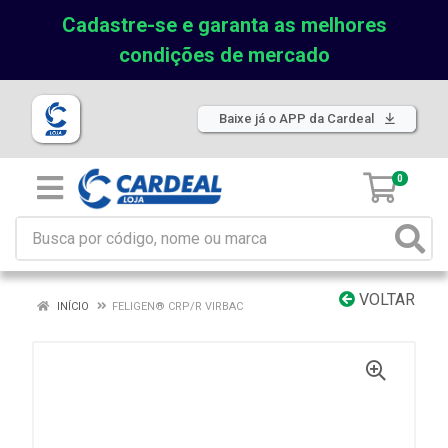
Cadastre-se e garanta as melhores
condições de mercado
Baixe já o APP da Cardeal
0
VOLTAR
INÍCIO
FELIGEN® CRP/R VIRBAC