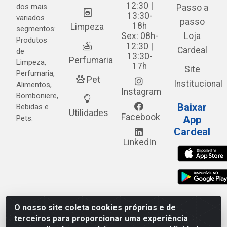
12:30 |
dos mais
Passo a
13:30-
variados
passo
18h
Limpeza
segmentos:
Sex: 08h-
Loja
Produtos
12:30 |
Cardeal
de
13:30-
Perfumaria
Limpeza,
17h
Site
Perfumaria,
Pet
Institucional
Alimentos,
Instagram
Bomboniere,
Baixar
Bebidas e
Utilidades
Facebook
Pets.
App
Cardeal
LinkedIn
O nosso site coleta cookies próprios e de
Cardeal Distribuidora - Estrada Alto do Moura, 582 - Alto
terceiros para proporcionar uma experiência
do Moura - Caruaru/PE - CEP 55.040-120 - CNPJ