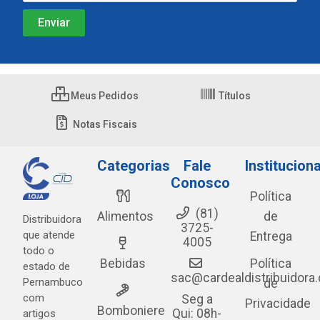
Meus Pedidos
Títulos
Notas Fiscais
Categorias
Fale
Instituciona
Conosco
Política
(81)
Alimentos
de
Distribuidora
3725-
que atende
Entrega
4005
todo o
Bebidas
Política
estado de
sac@cardealdistribuidora
Pernambuco
de
com
Seg a
Privacidade
Bomboniere
Qui: 08h-
artigos