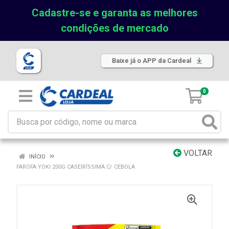
Cadastre-se e garanta as melhores
condições de mercado
Baixe já o APP da Cardeal
0
VOLTAR
INÍCIO
FAROFA YOKI 200G CASEIRÍSSIMA C/ CEBOLA