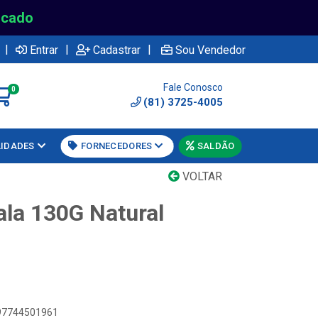
rcado
|
|
|
Entrar
Cadastrar
Sou Vendedor
Fale Conosco
0
(81) 3725-4005
LIDADES
FORNECEDORES
SALDÃO
VOLTAR
ala 130G Natural
897744501961