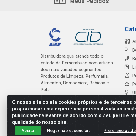
Meus Pedidos
Cat
A
B
Distribuidora que atende todo o
B
estado de Pernambuco com artigos
L
dos mais variados segmentos:
P
Produtos de Limpeza, Perfumaria,
Alimentos, Bomboniere, Bebidas e
P
Pets.
U
O nosso site coleta cookies próprios e de terceiros 
proporcionar uma experiência personalizada ao usuár
publicidade relevante de acordo com o seu perfil e m
Cardeal Distribuidora - Es
qualidade do nosso site.
Aceito
Negar não essenciais
Preferências de