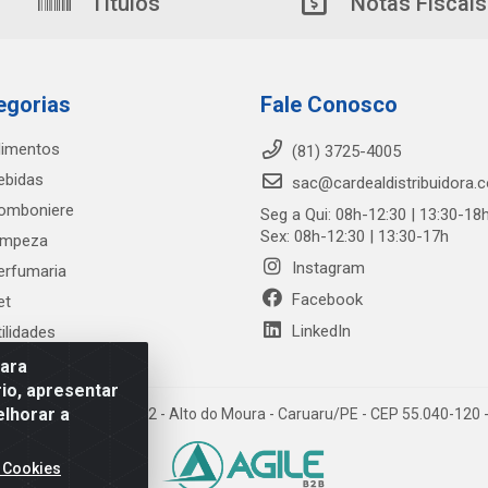
Títulos
Notas Fiscais
egorias
Fale Conosco
limentos
(81) 3725-4005
ebidas
sac@cardealdistribuidora.
omboniere
Seg a Qui: 08h-12:30 | 13:30-18
Sex: 08h-12:30 | 13:30-17h
impeza
Instagram
erfumaria
Facebook
et
LinkedIn
tilidades
para
io, apresentar
elhorar a
trada Alto do Moura, 582 - Alto do Moura - Caruaru/PE - CEP 55.040-12
 Cookies