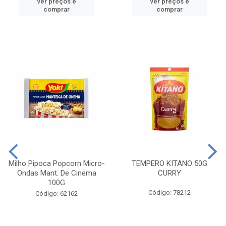
ver preços e
ver preços e
comprar
comprar
Milho Pipoca Popcorn Micro-
TEMPERO KITANO 50G
Ondas Mant. De Cinema
CURRY
100G
Código: 78212
Código: 62162