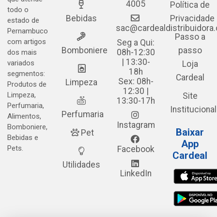
4005
Política de
todo o
Bebidas
Privacidade
estado de
sac@cardealdistribuidora
Pernambuco
Passo a
com artigos
Seg a Qui:
Bomboniere
passo
08h-12:30
dos mais
| 13:30-
variados
Loja
18h
segmentos:
Cardeal
Sex: 08h-
Limpeza
Produtos de
12:30 |
Limpeza,
Site
13:30-17h
Perfumaria,
Institucional
Perfumaria
Alimentos,
Instagram
Bomboniere,
Baixar
Pet
Bebidas e
App
Pets.
Facebook
Cardeal
Utilidades
LinkedIn