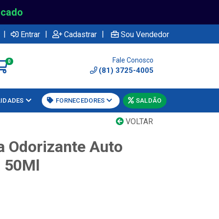
rcado
|
|
|
Entrar
Cadastrar
Sou Vendedor
Fale Conosco
0
(81) 3725-4005
LIDADES
FORNECEDORES
SALDÃO
VOLTAR
a Odorizante Auto
a 50Ml