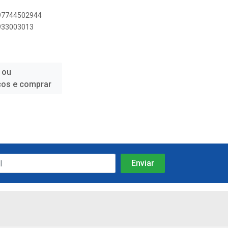
897744502944
2933003013
 ou
ços e comprar