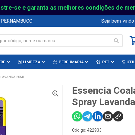
stre-se e garanta as melhores condições de me
E PERNAMBUCO
Seja bem-vindo
ERE
LIMPEZA
PERFUMARIA
PET
UTI
 LAVANDA 50ML
Essencia Coal
Spray Lavand
Código: 422933