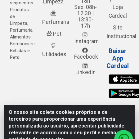
18h
Limpeza
segmentos:
Sex: 08h-
Loja
Produtos
12:30 |
Cardeal
de
13:30-
Perfumaria
Limpeza,
17h
Site
Perfumaria,
Pet
Institucional
Alimentos,
Instagram
Bomboniere,
Baixar
Bebidas e
Utilidades
Facebook
Pets.
App
Cardeal
LinkedIn
O nosso site coleta cookies próprios e de
Cardeal Distribuidora - Estrada Alto do Moura, 582 - Alto
terceiros para proporcionar uma experiência
do Moura - Caruaru/PE - CEP 55.040-120 - CNPJ
personalizada ao usuário, apresentar publicidade
05.253.499/0001-62
relevante de acordo com o seu perfil e melhorar a