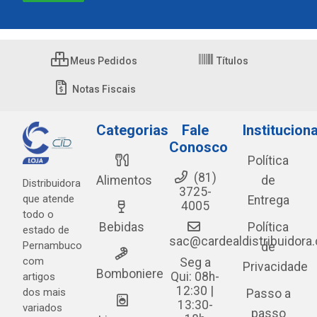
Meus Pedidos
Títulos
Notas Fiscais
Categorias
Fale
Instituciona
Conosco
Política
(81)
Alimentos
de
Distribuidora
3725-
que atende
Entrega
4005
todo o
Bebidas
Política
estado de
sac@cardealdistribuidora
Pernambuco
de
com
Seg a
Privacidade
Bomboniere
Qui: 08h-
artigos
12:30 |
dos mais
Passo a
13:30-
variados
passo