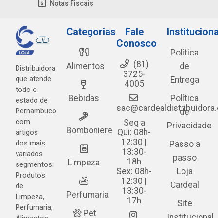
Notas Fiscais
Categorias
Fale
Instituciona
Conosco
Política
(81)
Alimentos
de
Distribuidora
3725-
que atende
Entrega
4005
todo o
Bebidas
Política
estado de
sac@cardealdistribuidora
Pernambuco
de
com
Seg a
Privacidade
Bomboniere
Qui: 08h-
artigos
12:30 |
dos mais
Passo a
13:30-
variados
passo
18h
Limpeza
segmentos:
Sex: 08h-
Loja
Produtos
12:30 |
Cardeal
de
13:30-
Perfumaria
Limpeza,
17h
Site
Perfumaria,
Pet
Institucional