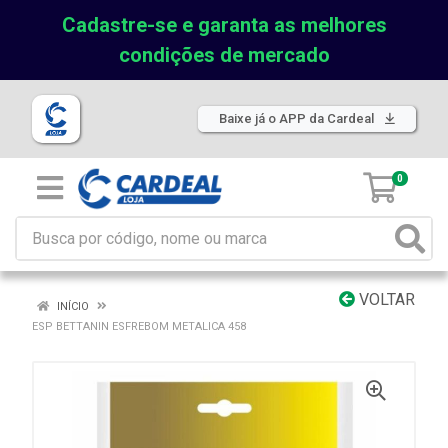
Cadastre-se e garanta as melhores
condições de mercado
Baixe já o APP da Cardeal
0
VOLTAR
INÍCIO
ESP BETTANIN ESFREBOM METALICA 458