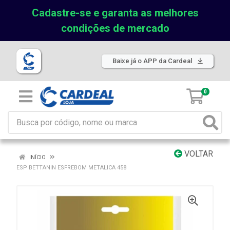
Cadastre-se e garanta as melhores
condições de mercado
Baixe já o APP da Cardeal
0
VOLTAR
INÍCIO
ESP BETTANIN ESFREBOM METALICA 458