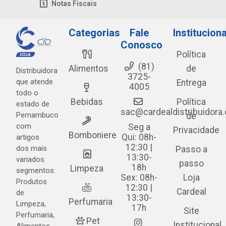
Notas Fiscais
Categorias
Fale
Instituciona
Conosco
Política
(81)
Alimentos
de
Distribuidora
3725-
que atende
Entrega
4005
todo o
Bebidas
Política
estado de
sac@cardealdistribuidora
Pernambuco
de
com
Seg a
Privacidade
Bomboniere
Qui: 08h-
artigos
12:30 |
dos mais
Passo a
13:30-
variados
passo
18h
Limpeza
segmentos:
Sex: 08h-
Loja
Produtos
12:30 |
Cardeal
de
13:30-
Perfumaria
Limpeza,
17h
Site
Perfumaria,
Pet
Institucional