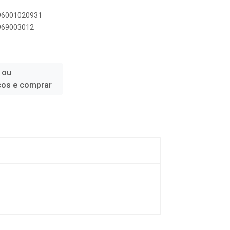
896001020931
4969003012
 ou
ços e comprar