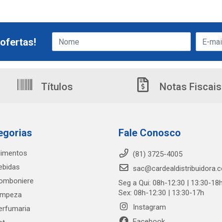
ofertas!
Títulos
Notas Fiscais
egorias
Fale Conosco
limentos
(81) 3725-4005
ebidas
sac@cardealdistribuidora.
omboniere
Seg a Qui: 08h-12:30 | 13:30-18
Sex: 08h-12:30 | 13:30-17h
impeza
Instagram
erfumaria
Facebook