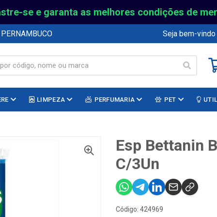
stre-se e garanta as melhores condições de me
E PERNAMBUCO
Seja bem-vindo
ERE
LIMPEZA
PERFUMARIA
PET
UTI
Esp Bettanin B
C/3Un
Código: 424969