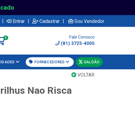
rcado
|
|
|
Entrar
Cadastrar
Sou Vendedor
Fale Conosco
0
(81) 3725-4005
LIDADES
FORNECEDORES
SALDÃO
VOLTAR
rilhus Nao Risca