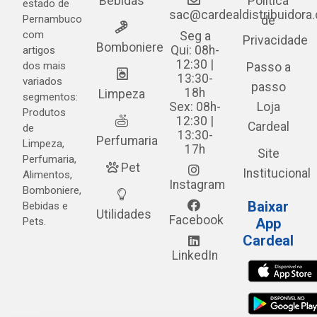
Bebidas
Política
estado de
sac@cardealdistribuidora
Pernambuco
de
com
Seg a
Privacidade
Bomboniere
Qui: 08h-
artigos
12:30 |
dos mais
Passo a
13:30-
variados
passo
18h
Limpeza
segmentos:
Sex: 08h-
Loja
Produtos
12:30 |
Cardeal
de
13:30-
Perfumaria
Limpeza,
17h
Site
Perfumaria,
Pet
Institucional
Alimentos,
Instagram
Bomboniere,
Baixar
Bebidas e
Utilidades
Facebook
Pets.
App
Cardeal
LinkedIn