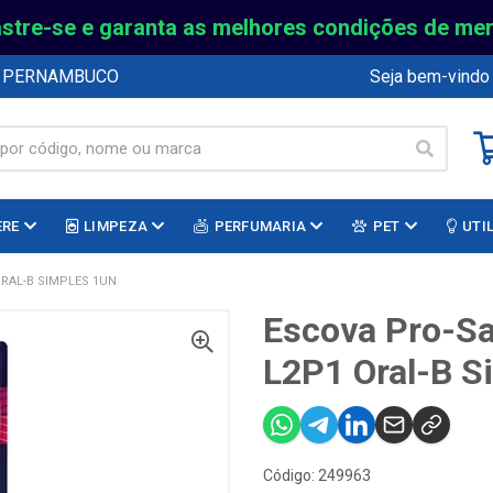
stre-se e garanta as melhores condições de me
E PERNAMBUCO
Seja bem-vindo
ERE
LIMPEZA
PERFUMARIA
PET
UTI
ORAL-B SIMPLES 1UN
Escova Pro-Sa
L2P1 Oral-B S
Código: 249963