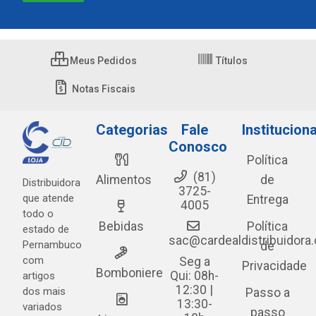
Meus Pedidos
Títulos
Notas Fiscais
Categorias
Fale
Instituciona
Conosco
Política
(81)
Alimentos
de
Distribuidora
3725-
que atende
Entrega
4005
todo o
Bebidas
Política
estado de
sac@cardealdistribuidora
Pernambuco
de
com
Seg a
Privacidade
Bomboniere
Qui: 08h-
artigos
12:30 |
dos mais
Passo a
13:30-
variados
passo