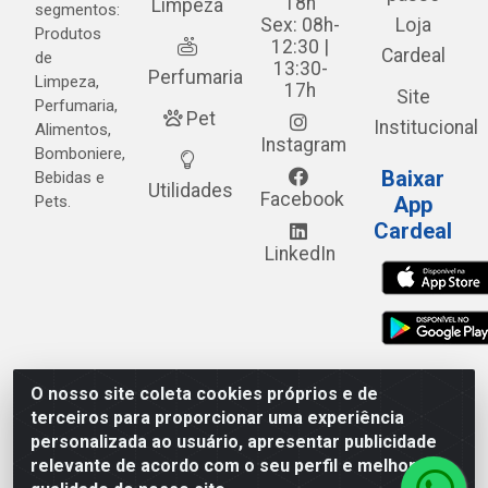
18h
Limpeza
segmentos:
Sex: 08h-
Loja
Produtos
12:30 |
Cardeal
de
13:30-
Perfumaria
Limpeza,
17h
Site
Perfumaria,
Pet
Institucional
Alimentos,
Instagram
Bomboniere,
Baixar
Bebidas e
Utilidades
Facebook
Pets.
App
Cardeal
LinkedIn
O nosso site coleta cookies próprios e de
Cardeal Distribuidora - Estrada Alto do Moura, 582 - Alto
terceiros para proporcionar uma experiência
do Moura - Caruaru/PE - CEP 55.040-120 - CNPJ
personalizada ao usuário, apresentar publicidade
05.253.499/0001-62
relevante de acordo com o seu perfil e melhorar a