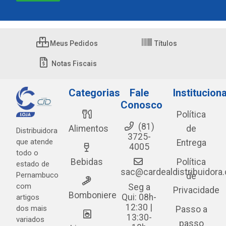
Meus Pedidos
Títulos
Notas Fiscais
Categorias
Fale
Instituciona
Conosco
Política
(81)
Alimentos
de
Distribuidora
3725-
que atende
Entrega
4005
todo o
Bebidas
Política
estado de
sac@cardealdistribuidora
Pernambuco
de
com
Seg a
Privacidade
Bomboniere
Qui: 08h-
artigos
12:30 |
dos mais
Passo a
13:30-
variados
passo