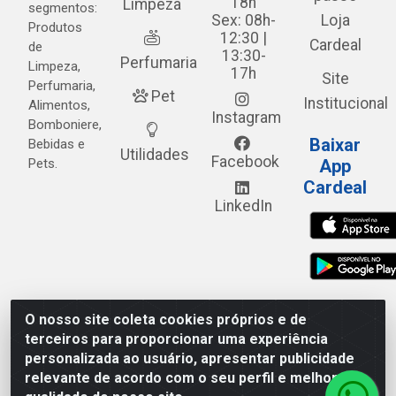
18h
Limpeza
segmentos:
Sex: 08h-
Loja
Produtos
12:30 |
Cardeal
de
13:30-
Perfumaria
Limpeza,
17h
Site
Perfumaria,
Pet
Institucional
Alimentos,
Instagram
Bomboniere,
Baixar
Bebidas e
Utilidades
Facebook
Pets.
App
Cardeal
LinkedIn
O nosso site coleta cookies próprios e de
Cardeal Distribuidora - Estrada Alto do Moura, 582 - Alto
terceiros para proporcionar uma experiência
do Moura - Caruaru/PE - CEP 55.040-120 - CNPJ
personalizada ao usuário, apresentar publicidade
05.253.499/0001-62
relevante de acordo com o seu perfil e melhorar a