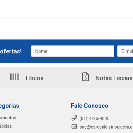
ofertas!
Títulos
Notas Fiscais
egorias
Fale Conosco
limentos
(81) 3725-4005
ebidas
sac@cardealdistribuidora.