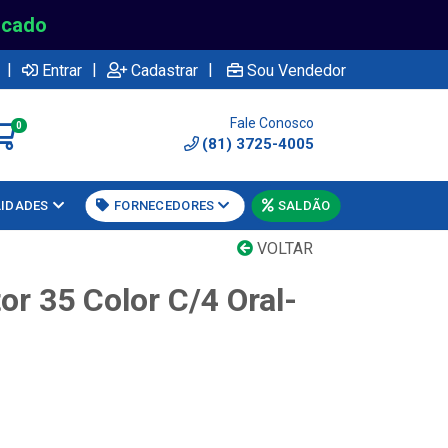
rcado
|
|
|
Entrar
Cadastrar
Sou Vendedor
Fale Conosco
0
(81) 3725-4005
LIDADES
FORNECEDORES
SALDÃO
VOLTAR
or 35 Color C/4 Oral-
n