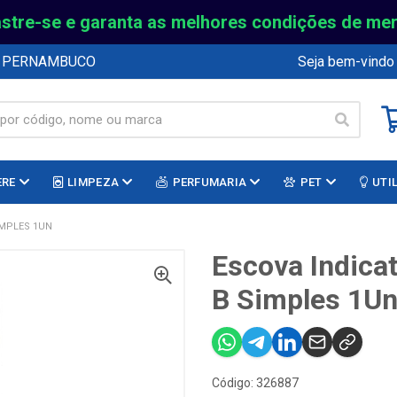
stre-se e garanta as melhores condições de me
E PERNAMBUCO
Seja bem-vindo
ERE
LIMPEZA
PERFUMARIA
PET
UTI
IMPLES 1UN
Escova Indicat
B Simples 1U
Código: 326887