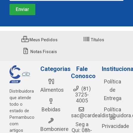
Meus Pedidos
Títulos
Notas Fiscais
Categorias
Fale
Instituciona
Conosco
Política
(81)
Alimentos
de
Distribuidora
3725-
que atende
Entrega
4005
todo o
Bebidas
Política
estado de
sac@cardealdistribuidora
Pernambuco
de
com
Seg a
Privacidade
Bomboniere
Qui: 08h-
artigos