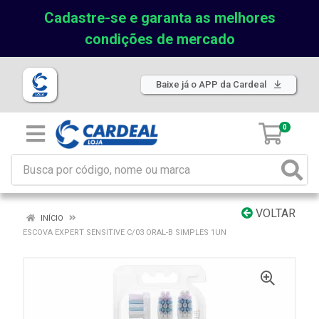
Cadastre-se e garanta as melhores
condições de mercado
Baixe já o APP da Cardeal
0
VOLTAR
INÍCIO
ESCOVA EXPERT SENSITIVE C/03 ORAL-B SIMPLES 1UN