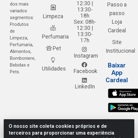
12:30 |
dos mais
Passo a
13:30-
variados
passo
18h
Limpeza
segmentos:
Sex: 08h-
Loja
Produtos
12:30 |
Cardeal
de
13:30-
Perfumaria
Limpeza,
17h
Site
Perfumaria,
Pet
Institucional
Alimentos,
Instagram
Bomboniere,
Baixar
Bebidas e
Utilidades
Facebook
Pets.
App
Cardeal
LinkedIn
O nosso site coleta cookies próprios e de
Cardeal Distribuidora - Estrada Alto do Moura, 582 - Alto
terceiros para proporcionar uma experiência
do Moura - Caruaru/PE - CEP 55.040-120 - CNPJ