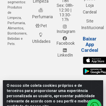
18h
Limpeza
segmentos:
Sex: 08h-
Loja
Produtos
12:30 |
Cardeal
de
13:30-
Perfumaria
Limpeza,
17h
Site
Perfumaria,
Pet
Institucional
Alimentos,
Instagram
Bomboniere,
Baixar
Bebidas e
Utilidades
Facebook
Pets.
App
Cardeal
LinkedIn
O nosso site coleta cookies próprios e de
Cardeal Distribuidora - Estrada Alto do Moura, 582 - Alto
terceiros para proporcionar uma experiência
do Moura - Caruaru/PE - CEP 55.040-120 - CNPJ
personalizada ao usuário, apresentar publicidade
05.253.499/0001-62
relevante de acordo com o seu perfil e melhorar a