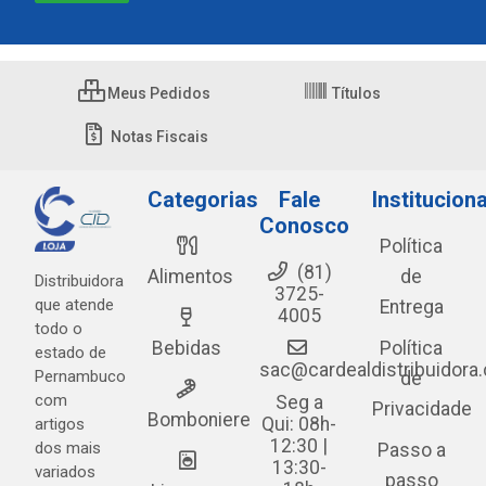
Meus Pedidos
Títulos
Notas Fiscais
Categorias
Fale
Instituciona
Conosco
Política
(81)
Alimentos
de
Distribuidora
3725-
que atende
Entrega
4005
todo o
Bebidas
Política
estado de
sac@cardealdistribuidora
Pernambuco
de
com
Seg a
Privacidade
Bomboniere
Qui: 08h-
artigos
12:30 |
dos mais
Passo a
13:30-
variados
passo