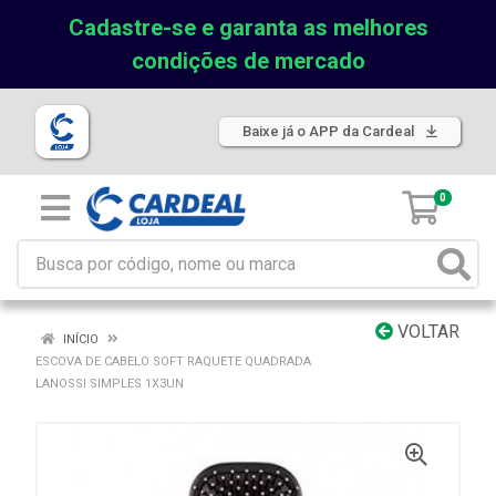
Cadastre-se e garanta as melhores
condições de mercado
Baixe já o APP da Cardeal
0
VOLTAR
INÍCIO
ESCOVA DE CABELO SOFT RAQUETE QUADRADA
LANOSSI SIMPLES 1X3UN