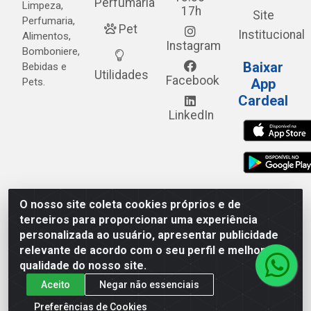
Perfumaria
Limpeza,
17h
Site
Perfumaria,
Pet
Institucional
Alimentos,
Instagram
Bomboniere,
Baixar
Bebidas e
Utilidades
Facebook
Pets.
App
Cardeal
LinkedIn
O nosso site coleta cookies próprios e de
Cardeal Distribuidora - Estrada Alto do Moura, 582 - Alto
terceiros para proporcionar uma experiência
do Moura - Caruaru/PE - CEP 55.040-120 - CNPJ
personalizada ao usuário, apresentar publicidade
05.253.499/0001-62
relevante de acordo com o seu perfil e melhorar a
qualidade do nosso site.
Aceito
Negar não essenciais
Preferências de Cookies