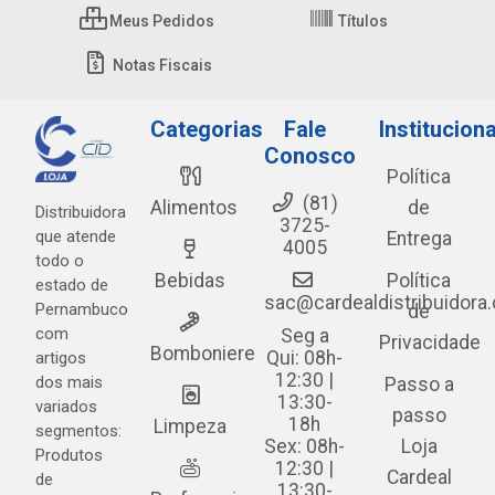
Meus Pedidos
Títulos
Notas Fiscais
Categorias
Fale
Instituciona
Conosco
Política
(81)
Alimentos
de
Distribuidora
3725-
que atende
Entrega
4005
todo o
Bebidas
Política
estado de
sac@cardealdistribuidora
Pernambuco
de
com
Seg a
Privacidade
Bomboniere
Qui: 08h-
artigos
12:30 |
dos mais
Passo a
13:30-
variados
passo
18h
Limpeza
segmentos:
Sex: 08h-
Loja
Produtos
12:30 |
Cardeal
de
13:30-