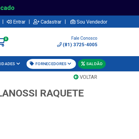
rcado
|
|
|
Entrar
Cadastrar
Sou Vendedor
Fale Conosco
0
(81) 3725-4005
LIDADES
FORNECEDORES
SALDÃO
VOLTAR
LANOSSI RAQUETE