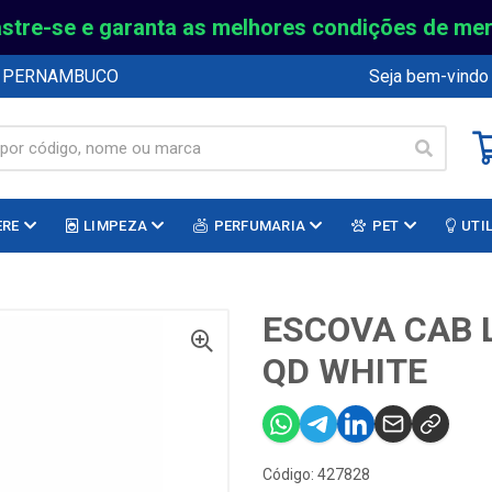
stre-se e garanta as melhores condições de me
E PERNAMBUCO
Seja bem-vindo
ERE
LIMPEZA
PERFUMARIA
PET
UTI
ESCOVA CAB 
QD WHITE
Código: 427828