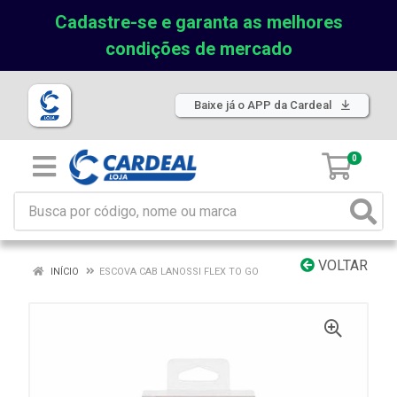
Cadastre-se e garanta as melhores
condições de mercado
Baixe já o APP da Cardeal
0
VOLTAR
INÍCIO
ESCOVA CAB LANOSSI FLEX TO GO