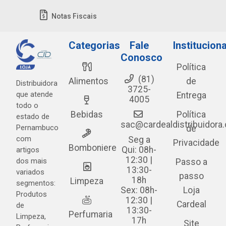
Notas Fiscais
Categorias
Fale
Instituciona
Conosco
Política
(81)
Alimentos
de
Distribuidora
3725-
que atende
Entrega
4005
todo o
Bebidas
Política
estado de
sac@cardealdistribuidora
Pernambuco
de
com
Seg a
Privacidade
Bomboniere
Qui: 08h-
artigos
12:30 |
dos mais
Passo a
13:30-
variados
passo
18h
Limpeza
segmentos:
Sex: 08h-
Loja
Produtos
12:30 |
Cardeal
de
13:30-
Perfumaria
Limpeza,
17h
Site