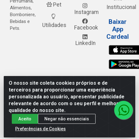
Perfumaria,
Pet
Institucional
Alimentos,
Instagram
Bomboniere,
Baixar
Bebidas e
Utilidades
Facebook
Pets.
App
Cardeal
LinkedIn
O nosso site coleta cookies próprios e de
Cardeal Distribuidora - Estrada Alto do Moura, 582 - Alto
terceiros para proporcionar uma experiência
do Moura - Caruaru/PE - CEP 55.040-120 - CNPJ
personalizada ao usuário, apresentar publicidade
05.253.499/0001-62
relevante de acordo com o seu perfil e melhorar a
qualidade do nosso site.
Aceito
Negar não essenciais
Preferências de Cookies