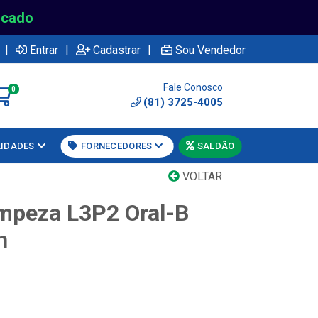
rcado
|
|
|
Entrar
Cadastrar
Sou Vendedor
Fale Conosco
0
(81) 3725-4005
LIDADES
FORNECEDORES
SALDÃO
VOLTAR
mpeza L3P2 Oral-B
n