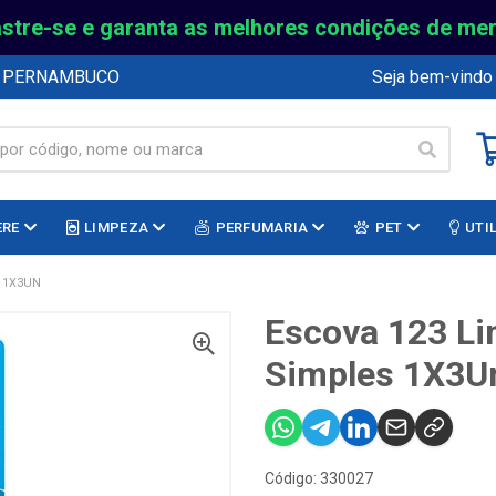
stre-se e garanta as melhores condições de me
E PERNAMBUCO
Seja bem-vindo
ERE
LIMPEZA
PERFUMARIA
PET
UTI
S 1X3UN
Escova 123 Li
Simples 1X3U
Código: 330027