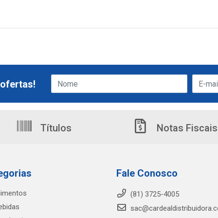
ofertas!
Títulos
Notas Fiscais
egorias
Fale Conosco
limentos
(81) 3725-4005
ebidas
sac@cardealdistribuidora.