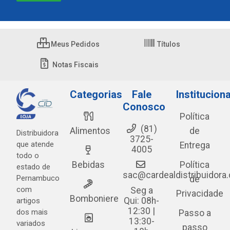
Meus Pedidos
Títulos
Notas Fiscais
Categorias
Fale
Instituciona
Conosco
Política
(81)
Alimentos
de
Distribuidora
3725-
que atende
Entrega
4005
todo o
Bebidas
Política
estado de
sac@cardealdistribuidora
Pernambuco
de
com
Seg a
Privacidade
Bomboniere
Qui: 08h-
artigos
12:30 |
dos mais
Passo a
13:30-
variados
passo