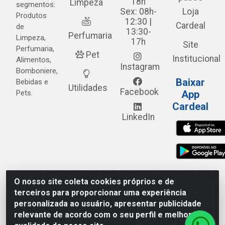
18h
Limpeza
segmentos:
Sex: 08h-
Loja
Produtos
12:30 |
Cardeal
de
13:30-
Perfumaria
Limpeza,
17h
Site
Perfumaria,
Pet
Institucional
Alimentos,
Instagram
Bomboniere,
Baixar
Bebidas e
Utilidades
Facebook
Pets.
App
Cardeal
LinkedIn
O nosso site coleta cookies próprios e de
Cardeal Distribuidora - Estrada Alto do Moura, 582 - Alto
terceiros para proporcionar uma experiência
do Moura - Caruaru/PE - CEP 55.040-120 - CNPJ
personalizada ao usuário, apresentar publicidade
05.253.499/0001-62
relevante de acordo com o seu perfil e melhorar a