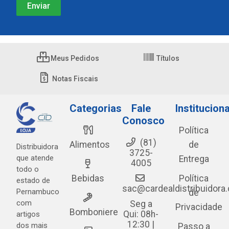
Meus Pedidos
Títulos
Notas Fiscais
Categorias
Fale
Instituciona
Conosco
Política
(81)
Alimentos
de
Distribuidora
3725-
que atende
Entrega
4005
todo o
Bebidas
Política
estado de
sac@cardealdistribuidora
Pernambuco
de
com
Seg a
Privacidade
Bomboniere
Qui: 08h-
artigos
12:30 |
dos mais
Passo a