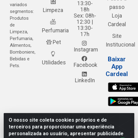
13:30-
variados
passo
18h
Limpeza
segmentos:
Sex: 08h-
Loja
Produtos
12:30 |
Cardeal
de
13:30-
Perfumaria
Limpeza,
17h
Site
Perfumaria,
Pet
Institucional
Alimentos,
Instagram
Bomboniere,
Baixar
Bebidas e
Utilidades
Facebook
Pets.
App
Cardeal
LinkedIn
O nosso site coleta cookies próprios e de
Cardeal Distribuidora - Estrada Alto do Moura, 582 - Alto
terceiros para proporcionar uma experiência
do Moura - Caruaru/PE - CEP 55.040-120 - CNPJ
personalizada ao usuário, apresentar publicidade
05.253.499/0001-62