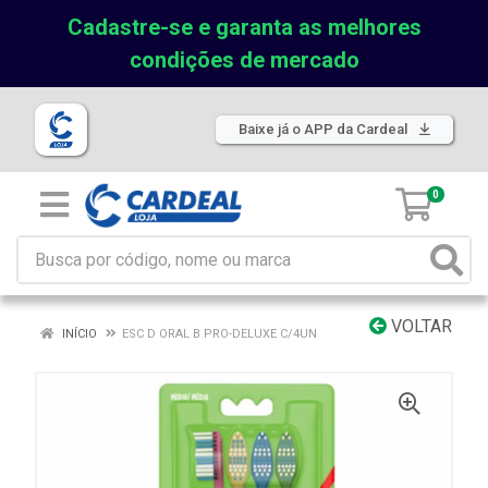
Cadastre-se e garanta as melhores
condições de mercado
Baixe já o APP da Cardeal
0
VOLTAR
INÍCIO
ESC D ORAL B PRO-DELUXE C/4UN