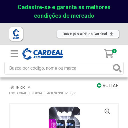
Cadastre-se e garanta as melhores
condições de mercado
Baixe já o APP da Cardeal
0
VOLTAR
INÍCIO
ESC D ORAL B INDICAT BLACK SENSITIVE C/2