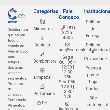
Categorias
Fale
Instituciona
Conosco
Política
(81)
Alimentos
de
Distribuidora
3725-
que atende
Entrega
4005
todo o
Bebidas
Política
estado de
sac@cardealdistribuidora
Pernambuco
de
com
Seg a
Privacidade
Bomboniere
Qui: 08h-
artigos
12:30 |
dos mais
Passo a
13:30-
variados
passo
18h
Limpeza
segmentos:
Sex: 08h-
Loja
Produtos
12:30 |
Cardeal
de
13:30-
Perfumaria
Limpeza,
17h
Site
Perfumaria,
Pet
Institucional
Alimentos,
Instagram