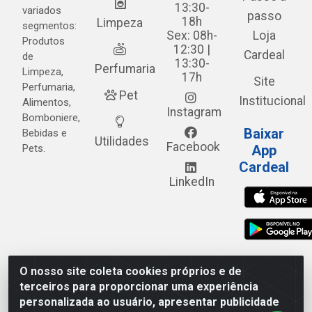
13:30-
variados
passo
18h
Limpeza
segmentos:
Sex: 08h-
Loja
Produtos
12:30 |
Cardeal
de
13:30-
Perfumaria
Limpeza,
17h
Site
Perfumaria,
Pet
Institucional
Alimentos,
Instagram
Bomboniere,
Baixar
Bebidas e
Utilidades
Facebook
Pets.
App
Cardeal
LinkedIn
O nosso site coleta cookies próprios e de
Cardeal Distribuidora - Estrada Alto do Moura, 582 - Alto
terceiros para proporcionar uma experiência
do Moura - Caruaru/PE - CEP 55.040-120 - CNPJ
personalizada ao usuário, apresentar publicidade
05.253.499/0001-62