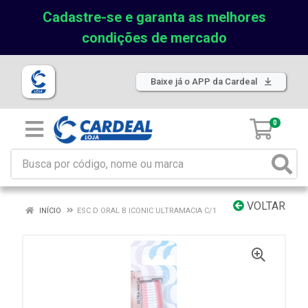
Cadastre-se e garanta as melhores
condições de mercado
Baixe já o APP da Cardeal
0
VOLTAR
INÍCIO
ESC D ORAL B ICONIC ULTRAMACIA C/1