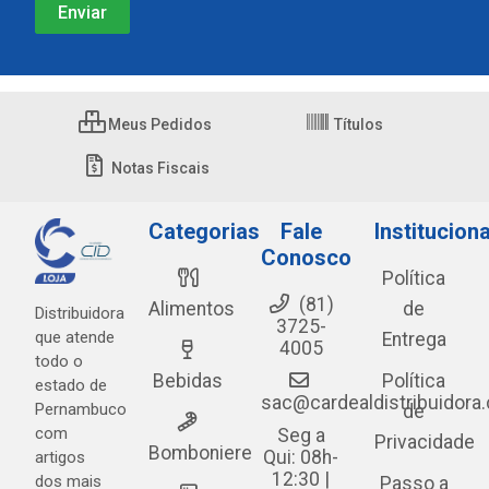
Meus Pedidos
Títulos
Notas Fiscais
Categorias
Fale
Instituciona
Conosco
Política
(81)
Alimentos
de
Distribuidora
3725-
que atende
Entrega
4005
todo o
Bebidas
Política
estado de
sac@cardealdistribuidora
Pernambuco
de
com
Seg a
Privacidade
Bomboniere
Qui: 08h-
artigos
12:30 |
dos mais
Passo a