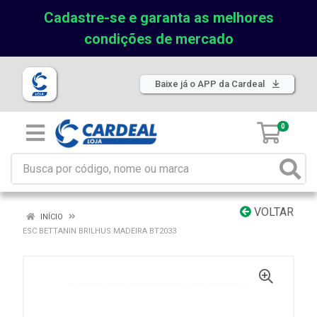
Cadastre-se e garanta as melhores
condições de mercado
Baixe já o APP da Cardeal
0
VOLTAR
INÍCIO
ESC BETTANIN BRILHUS MADEIRA BT2033