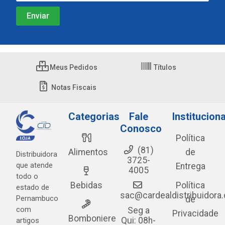
Meus Pedidos
Títulos
Notas Fiscais
Categorias
Fale
Instituciona
Conosco
Política
(81)
Alimentos
de
Distribuidora
3725-
que atende
Entrega
4005
todo o
Bebidas
Política
estado de
sac@cardealdistribuidora
Pernambuco
de
com
Seg a
Privacidade
Bomboniere
Qui: 08h-
artigos