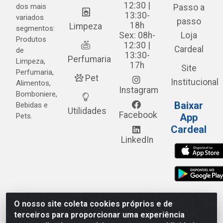
12:30 |
dos mais
Passo a
13:30-
variados
passo
18h
Limpeza
segmentos:
Sex: 08h-
Loja
Produtos
12:30 |
Cardeal
de
13:30-
Perfumaria
Limpeza,
17h
Site
Perfumaria,
Pet
Institucional
Alimentos,
Instagram
Bomboniere,
Baixar
Bebidas e
Utilidades
Facebook
Pets.
App
Cardeal
LinkedIn
O nosso site coleta cookies próprios e de
Cardeal Distribuidora - Estrada Alto do Moura, 582 - Alto
terceiros para proporcionar uma experiência
do Moura - Caruaru/PE - CEP 55.040-120 - CNPJ