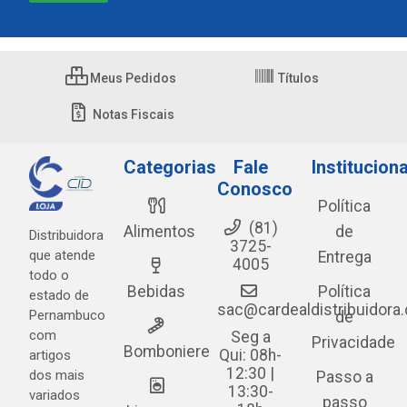
Meus Pedidos
Títulos
Notas Fiscais
Categorias
Fale
Instituciona
Conosco
Política
(81)
Alimentos
de
Distribuidora
3725-
que atende
Entrega
4005
todo o
Bebidas
Política
estado de
sac@cardealdistribuidora
Pernambuco
de
com
Seg a
Privacidade
Bomboniere
Qui: 08h-
artigos
12:30 |
dos mais
Passo a
13:30-
variados
passo