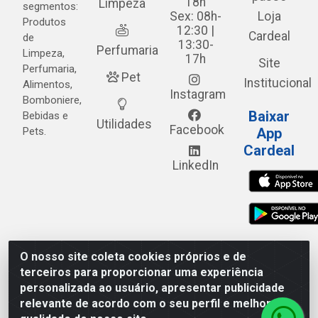
18h
Limpeza
segmentos:
Sex: 08h-
Loja
Produtos
12:30 |
Cardeal
de
13:30-
Perfumaria
Limpeza,
17h
Site
Perfumaria,
Pet
Institucional
Alimentos,
Instagram
Bomboniere,
Baixar
Bebidas e
Utilidades
Facebook
Pets.
App
Cardeal
LinkedIn
O nosso site coleta cookies próprios e de
Cardeal Distribuidora - Estrada Alto do Moura, 582 - Alto
terceiros para proporcionar uma experiência
do Moura - Caruaru/PE - CEP 55.040-120 - CNPJ
personalizada ao usuário, apresentar publicidade
05.253.499/0001-62
relevante de acordo com o seu perfil e melhorar a