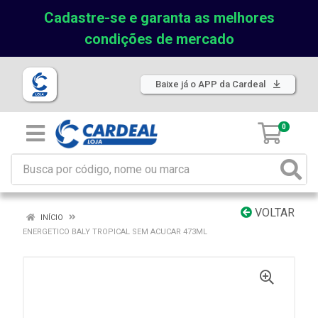
Cadastre-se e garanta as melhores
condições de mercado
Baixe já o APP da Cardeal
0
VOLTAR
INÍCIO
ENERGETICO BALY TROPICAL SEM ACUCAR 473ML