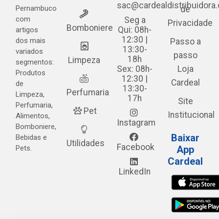
sac@cardealdistribuidora
Pernambuco
de
com
Seg a
Privacidade
Bomboniere
Qui: 08h-
artigos
12:30 |
dos mais
Passo a
13:30-
variados
passo
18h
Limpeza
segmentos:
Sex: 08h-
Loja
Produtos
12:30 |
Cardeal
de
13:30-
Perfumaria
Limpeza,
17h
Site
Perfumaria,
Pet
Institucional
Alimentos,
Instagram
Bomboniere,
Baixar
Bebidas e
Utilidades
Facebook
Pets.
App
Cardeal
LinkedIn