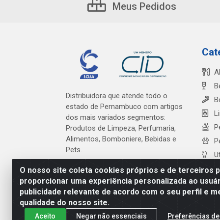
Meus Pedidos
Cat
A
B
Distribuidora que atende todo o
B
estado de Pernambuco com artigos
L
dos mais variados segmentos:
P
Produtos de Limpeza, Perfumaria,
Alimentos, Bomboniere, Bebidas e
P
Pets.
U
O nosso site coleta cookies próprios e de terceiros 
proporcionar uma experiência personalizada ao usuár
publicidade relevante de acordo com o seu perfil e m
Cardeal Distribuidora - Es
qualidade do nosso site.
Aceito
Negar não essenciais
Preferências de