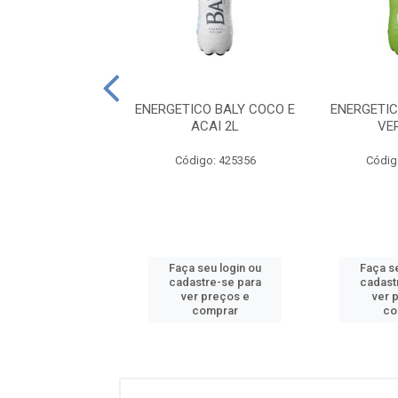
GETICO BALY
ENERGETICO BALY COCO E
ENERGETI
ER LOKO LATA
ACAI 2L
VE
473ML
Código: 425356
Códig
digo: 425497
 seu login ou
Faça seu login ou
Faça s
astre-se para
cadastre-se para
cadast
er preços e
ver preços e
ver 
comprar
comprar
co