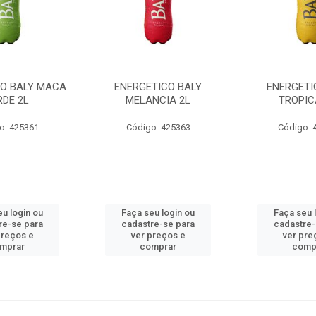
CO BALY MACA
ENERGETICO BALY
ENERGETI
RDE 2L
MELANCIA 2L
TROPIC
o: 425361
Código: 425363
Código: 
eu login ou
Faça seu login ou
Faça seu 
re-se para
cadastre-se para
cadastre-
preços e
ver preços e
ver pre
mprar
comprar
comp