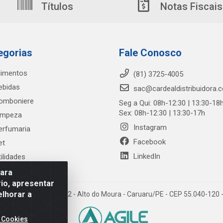
Títulos
Notas Fiscais
egorias
Fale Conosco
limentos
(81) 3725-4005
ebidas
sac@cardealdistribuidora.
omboniere
Seg a Qui: 08h-12:30 | 13:30-18
Sex: 08h-12:30 | 13:30-17h
impeza
Instagram
erfumaria
Facebook
et
LinkedIn
tilidades
para
io, apresentar
elhorar a
trada Alto do Moura, 582 - Alto do Moura - Caruaru/PE - CEP 55.040-12
 Cookies