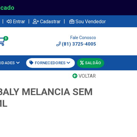
rcado
|
|
|
Entrar
Cadastrar
Sou Vendedor
Fale Conosco
0
(81) 3725-4005
LIDADES
FORNECEDORES
SALDÃO
VOLTAR
BALY MELANCIA SEM
ML