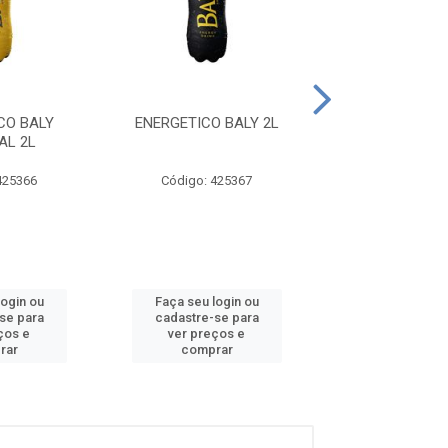
CO BALY
ENERGETICO BALY 2L
ENERGETICO B
AL 2L
MORANGO E PES
425366
Código: 425367
Código: 42
login ou
Faça seu login ou
Faça seu log
se para
cadastre-se para
cadastre-se
ços e
ver preços e
ver preços
rar
comprar
compra