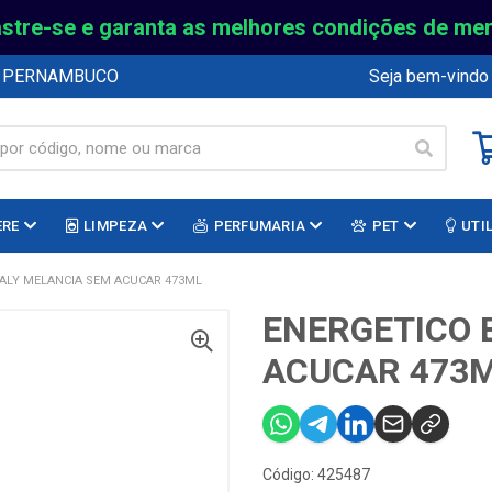
stre-se e garanta as melhores condições de me
E PERNAMBUCO
Seja bem-vindo
ERE
LIMPEZA
PERFUMARIA
PET
UTI
ALY MELANCIA SEM ACUCAR 473ML
ENERGETICO 
ACUCAR 473
Código: 425487