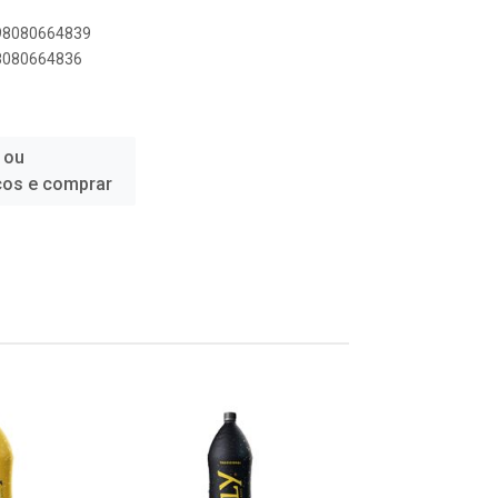
898080664839
98080664836
 ou
ços e comprar