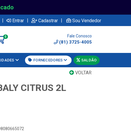
rcado
|
|
|
Entrar
Cadastrar
Sou Vendedor
Fale Conosco
0
(81) 3725-4005
LIDADES
FORNECEDORES
SALDÃO
VOLTAR
ALY CITRUS 2L
898080665072