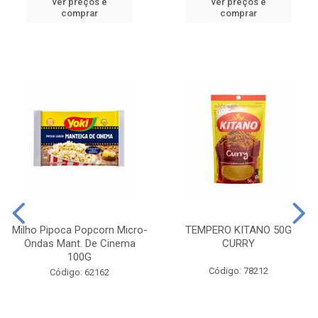
ver preços e
ver preços e
comprar
comprar
Milho Pipoca Popcorn Micro-
TEMPERO KITANO 50G
Ondas Mant. De Cinema
CURRY
100G
Código: 78212
Código: 62162