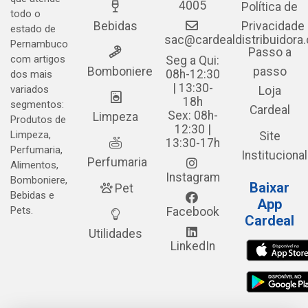
4005
Política de
todo o
Bebidas
Privacidade
estado de
sac@cardealdistribuidora
Pernambuco
Passo a
com artigos
Seg a Qui:
Bomboniere
passo
08h-12:30
dos mais
| 13:30-
variados
Loja
18h
segmentos:
Cardeal
Sex: 08h-
Limpeza
Produtos de
12:30 |
Limpeza,
Site
13:30-17h
Perfumaria,
Institucional
Perfumaria
Alimentos,
Instagram
Bomboniere,
Baixar
Pet
Bebidas e
App
Pets.
Facebook
Cardeal
Utilidades
LinkedIn