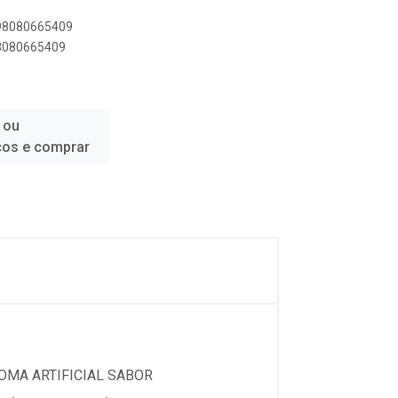
898080665409
98080665409
 ou
ços e comprar
ROMA ARTIFICIAL SABOR