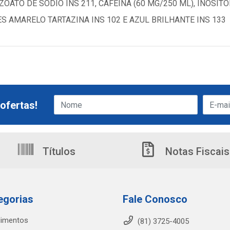
OATO DE SÓDIO INS 211, CAFEÍNA (60 MG/250 ML), INOSITO
TES AMARELO TARTAZINA INS 102 E AZUL BRILHANTE INS 133
ofertas!
Títulos
Notas Fiscais
egorias
Fale Conosco
limentos
(81) 3725-4005