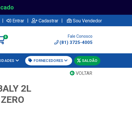
rcado
|
|
|
Entrar
Cadastrar
Sou Vendedor
Fale Conosco
0
(81) 3725-4005
LIDADES
FORNECEDORES
SALDÃO
VOLTAR
BALY 2L
 ZERO