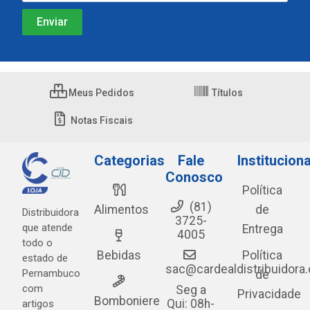
Meus Pedidos
Títulos
Notas Fiscais
Categorias
Fale
Instituciona
Conosco
Política
(81)
Alimentos
de
Distribuidora
3725-
que atende
Entrega
4005
todo o
Bebidas
Política
estado de
sac@cardealdistribuidora
Pernambuco
de
com
Seg a
Privacidade
Bomboniere
Qui: 08h-
artigos