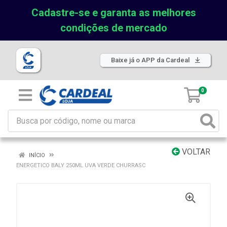
Cadastre-se e garanta as melhores
condições de mercado
Baixe já o APP da Cardeal
0
VOLTAR
INÍCIO
ENERGETICO BALY 250ML UVA VERDE CHURRASC