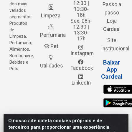
12:30 |
dos mais
Passo a
13:30-
variados
passo
18h
Limpeza
segmentos:
Sex: 08h-
Loja
Produtos
12:30 |
Cardeal
de
13:30-
Perfumaria
Limpeza,
17h
Site
Perfumaria,
Pet
Institucional
Alimentos,
Instagram
Bomboniere,
Baixar
Bebidas e
Utilidades
Facebook
Pets.
App
Cardeal
LinkedIn
O nosso site coleta cookies próprios e de
Cardeal Distribuidora - Estrada Alto do Moura, 582 - Alto
terceiros para proporcionar uma experiência
do Moura - Caruaru/PE - CEP 55.040-120 - CNPJ