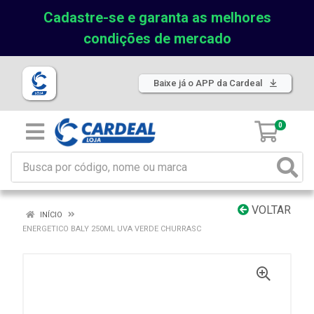
Cadastre-se e garanta as melhores
condições de mercado
Baixe já o APP da Cardeal
0
VOLTAR
INÍCIO
ENERGETICO BALY 250ML UVA VERDE CHURRASC