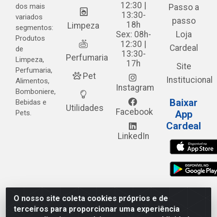
12:30 |
dos mais
Passo a
13:30-
variados
passo
18h
Limpeza
segmentos:
Sex: 08h-
Loja
Produtos
12:30 |
Cardeal
de
13:30-
Perfumaria
Limpeza,
17h
Site
Perfumaria,
Pet
Institucional
Alimentos,
Instagram
Bomboniere,
Baixar
Bebidas e
Utilidades
Facebook
Pets.
App
Cardeal
LinkedIn
O nosso site coleta cookies próprios e de
Cardeal Distribuidora - Estrada Alto do Moura, 582 - Alto
terceiros para proporcionar uma experiência
do Moura - Caruaru/PE - CEP 55.040-120 - CNPJ