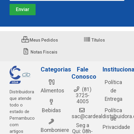
Meus Pedidos
Títulos
Notas Fiscais
Categorias
Fale
Instituciona
Conosco
Política
(81)
Alimentos
de
Distribuidora
3725-
que atende
Entrega
4005
todo o
Bebidas
Política
estado de
sac@cardealdistribuidora
Pernambuco
de
com
Seg a
Privacidade
Bomboniere
Qui: 08h-
artigos