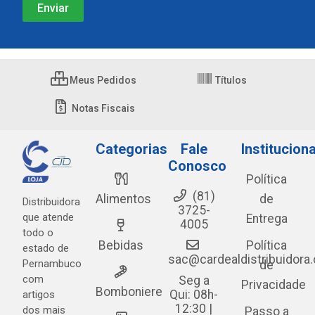
Meus Pedidos
Títulos
Notas Fiscais
Categorias
Fale
Instituciona
Conosco
Política
(81)
Alimentos
de
Distribuidora
3725-
que atende
Entrega
4005
todo o
Bebidas
Política
estado de
sac@cardealdistribuidora
Pernambuco
de
com
Seg a
Privacidade
Bomboniere
Qui: 08h-
artigos
12:30 |
dos mais
Passo a