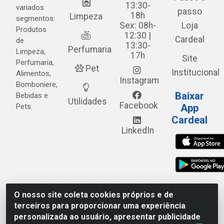
13:30-
variados
passo
18h
Limpeza
segmentos:
Sex: 08h-
Loja
Produtos
12:30 |
Cardeal
de
13:30-
Perfumaria
Limpeza,
17h
Site
Perfumaria,
Pet
Institucional
Alimentos,
Instagram
Bomboniere,
Baixar
Bebidas e
Utilidades
Facebook
Pets.
App
Cardeal
LinkedIn
O nosso site coleta cookies próprios e de
Cardeal Distribuidora - Estrada Alto do Moura, 582 - Alto
terceiros para proporcionar uma experiência
do Moura - Caruaru/PE - CEP 55.040-120 - CNPJ
personalizada ao usuário, apresentar publicidade
05.253.499/0001-62