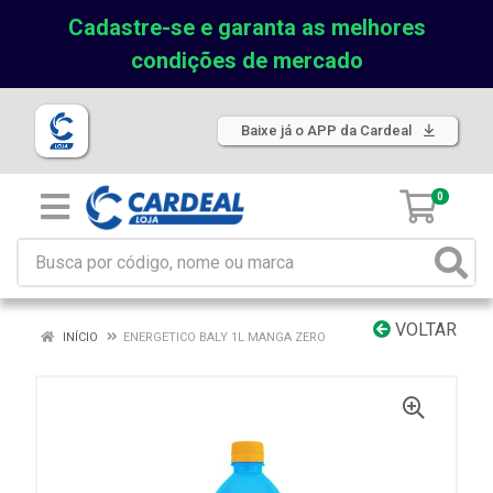
Cadastre-se e garanta as melhores
condições de mercado
Baixe já o APP da Cardeal
0
VOLTAR
INÍCIO
ENERGETICO BALY 1L MANGA ZERO