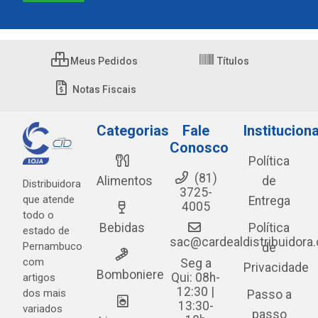
Meus Pedidos
Títulos
Notas Fiscais
Categorias
Fale
Instituciona
Conosco
Política
(81)
Alimentos
de
Distribuidora
3725-
que atende
Entrega
4005
todo o
Bebidas
Política
estado de
sac@cardealdistribuidora
Pernambuco
de
com
Seg a
Privacidade
Bomboniere
Qui: 08h-
artigos
12:30 |
dos mais
Passo a
13:30-
variados
passo