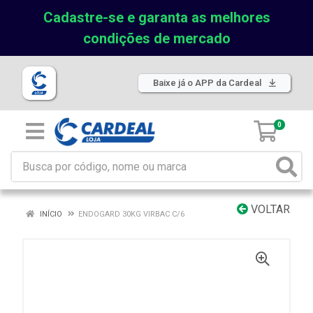
Cadastre-se e garanta as melhores
condições de mercado
Baixe já o APP da Cardeal
0
VOLTAR
INÍCIO
ENDOGARD 30KG VIRBAC C/6