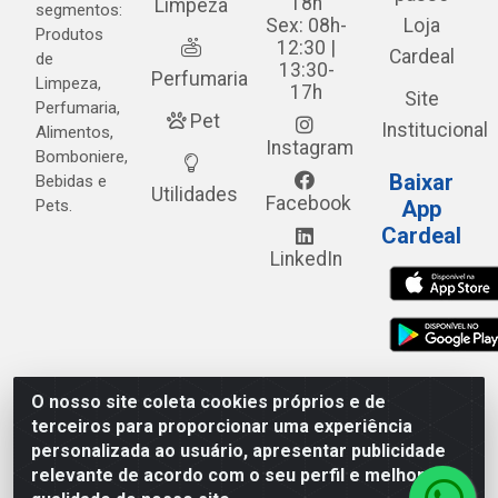
18h
Limpeza
segmentos:
Sex: 08h-
Loja
Produtos
12:30 |
Cardeal
de
13:30-
Perfumaria
Limpeza,
17h
Site
Perfumaria,
Pet
Institucional
Alimentos,
Instagram
Bomboniere,
Baixar
Bebidas e
Utilidades
Facebook
Pets.
App
Cardeal
LinkedIn
O nosso site coleta cookies próprios e de
Cardeal Distribuidora - Estrada Alto do Moura, 582 - Alto
terceiros para proporcionar uma experiência
do Moura - Caruaru/PE - CEP 55.040-120 - CNPJ
personalizada ao usuário, apresentar publicidade
05.253.499/0001-62
relevante de acordo com o seu perfil e melhorar a