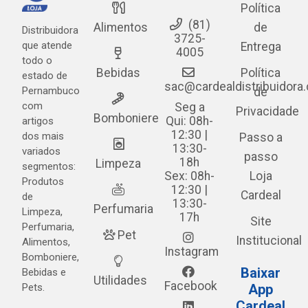
Política
(81)
Alimentos
de
Distribuidora
3725-
que atende
Entrega
4005
todo o
Bebidas
Política
estado de
sac@cardealdistribuidora
Pernambuco
de
com
Seg a
Privacidade
Bomboniere
Qui: 08h-
artigos
12:30 |
dos mais
Passo a
13:30-
variados
passo
18h
Limpeza
segmentos:
Sex: 08h-
Loja
Produtos
12:30 |
Cardeal
de
13:30-
Perfumaria
Limpeza,
17h
Site
Perfumaria,
Pet
Institucional
Alimentos,
Instagram
Bomboniere,
Baixar
Bebidas e
Utilidades
Facebook
Pets.
App
Cardeal