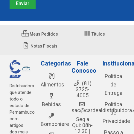
Meus Pedidos
Títulos
Notas Fiscais
Categorias
Fale
Instituciona
Conosco
Política
(81)
Alimentos
de
Distribuidora
3725-
que atende
Entrega
4005
todo o
Bebidas
Política
estado de
sac@cardealdistribuidora
Pernambuco
de
com
Seg a
Privacidade
Bomboniere
Qui: 08h-
artigos
12:30 |
dos mais
Passo a