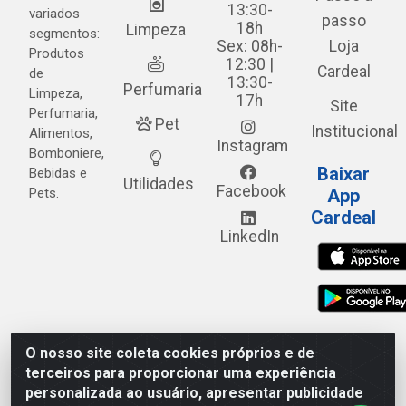
13:30-
variados
passo
18h
Limpeza
segmentos:
Sex: 08h-
Loja
Produtos
12:30 |
Cardeal
de
13:30-
Perfumaria
Limpeza,
17h
Site
Perfumaria,
Pet
Institucional
Alimentos,
Instagram
Bomboniere,
Baixar
Bebidas e
Utilidades
Facebook
Pets.
App
Cardeal
LinkedIn
O nosso site coleta cookies próprios e de
Cardeal Distribuidora - Estrada Alto do Moura, 582 - Alto
terceiros para proporcionar uma experiência
do Moura - Caruaru/PE - CEP 55.040-120 - CNPJ
personalizada ao usuário, apresentar publicidade
05.253.499/0001-62