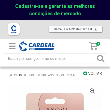
Cadastre-se e garanta as melhores
condições de mercado
Baixe já o APP da Cardeal
0
VOLTAR
INÍCIO
ELASTICO CAB LANOSSI VIOLE C/6UN