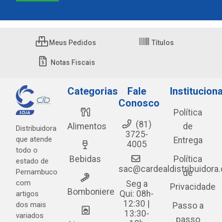
Meus Pedidos
Títulos
Notas Fiscais
Categorias
Fale
Instituciona
Conosco
Política
(81)
Alimentos
de
Distribuidora
3725-
que atende
Entrega
4005
todo o
Bebidas
Política
estado de
sac@cardealdistribuidora
Pernambuco
de
com
Seg a
Privacidade
Bomboniere
Qui: 08h-
artigos
12:30 |
dos mais
Passo a
13:30-
variados
passo