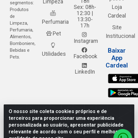
18h
Limpeza
segmentos:
Sex: 08h-
Loja
Produtos
12:30 |
Cardeal
de
13:30-
Perfumaria
Limpeza,
17h
Site
Perfumaria,
Pet
Institucional
Alimentos,
Instagram
Bomboniere,
Baixar
Bebidas e
Utilidades
Facebook
Pets.
App
Cardeal
LinkedIn
O nosso site coleta cookies próprios e de
Cardeal Distribuidora - Estrada Alto do Moura, 582 - Alto
terceiros para proporcionar uma experiência
do Moura - Caruaru/PE - CEP 55.040-120 - CNPJ
personalizada ao usuário, apresentar publicidade
05.253.499/0001-62
relevante de acordo com o seu perfil e melhorar a