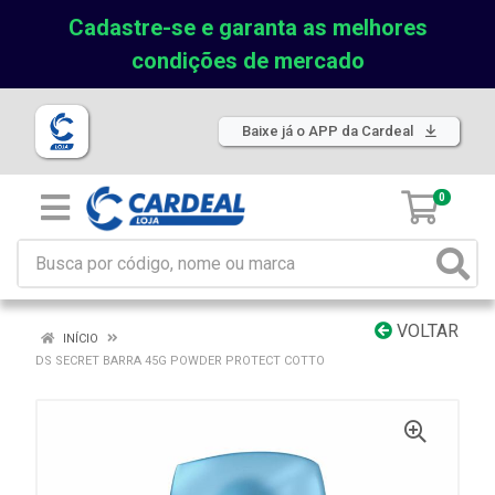
Cadastre-se e garanta as melhores
condições de mercado
Baixe já o APP da Cardeal
0
VOLTAR
INÍCIO
DS SECRET BARRA 45G POWDER PROTECT COTTO