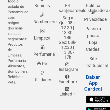
todo o
Bebidas
Política
estado de
sac@cardealdistribuidora
Pernambuco
de
com
Seg a
Privacidade
Bomboniere
Qui: 08h-
artigos
12:30 |
dos mais
Passo a
13:30-
variados
passo
18h
Limpeza
segmentos:
Sex: 08h-
Loja
Produtos
12:30 |
Cardeal
de
13:30-
Perfumaria
Limpeza,
17h
Site
Perfumaria,
Pet
Institucional
Alimentos,
Instagram
Bomboniere,
Baixar
Bebidas e
Utilidades
Facebook
Pets.
App
Cardeal
LinkedIn