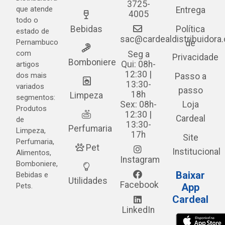
3725-
que atende
Entrega
4005
todo o
Bebidas
Política
estado de
sac@cardealdistribuidora
Pernambuco
de
com
Seg a
Privacidade
Bomboniere
Qui: 08h-
artigos
12:30 |
dos mais
Passo a
13:30-
variados
passo
18h
Limpeza
segmentos:
Sex: 08h-
Loja
Produtos
12:30 |
Cardeal
de
13:30-
Perfumaria
Limpeza,
17h
Site
Perfumaria,
Pet
Institucional
Alimentos,
Instagram
Bomboniere,
Baixar
Bebidas e
Utilidades
Facebook
Pets.
App
Cardeal
LinkedIn