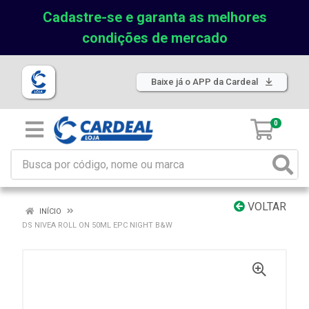
Cadastre-se e garanta as melhores
condições de mercado
Baixe já o APP da Cardeal
0
VOLTAR
INÍCIO
DS NIVEA ROLL ON 50ML EPC NIGHT B&W