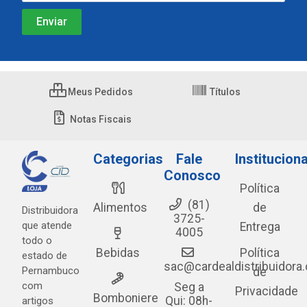
Meus Pedidos
Títulos
Notas Fiscais
Categorias
Fale
Instituciona
Conosco
Política
(81)
Alimentos
de
Distribuidora
3725-
que atende
Entrega
4005
todo o
Bebidas
Política
estado de
sac@cardealdistribuidora
Pernambuco
de
com
Seg a
Privacidade
Bomboniere
Qui: 08h-
artigos