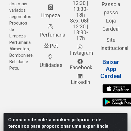
12:30 |
dos mais
Passo a
13:30-
variados
passo
18h
Limpeza
segmentos:
Sex: 08h-
Loja
Produtos
12:30 |
Cardeal
de
13:30-
Perfumaria
Limpeza,
17h
Site
Perfumaria,
Pet
Institucional
Alimentos,
Instagram
Bomboniere,
Baixar
Bebidas e
Utilidades
Facebook
Pets.
App
Cardeal
LinkedIn
O nosso site coleta cookies próprios e de
Cardeal Distribuidora - Estrada Alto do Moura, 582 - Alto
terceiros para proporcionar uma experiência
do Moura - Caruaru/PE - CEP 55.040-120 - CNPJ