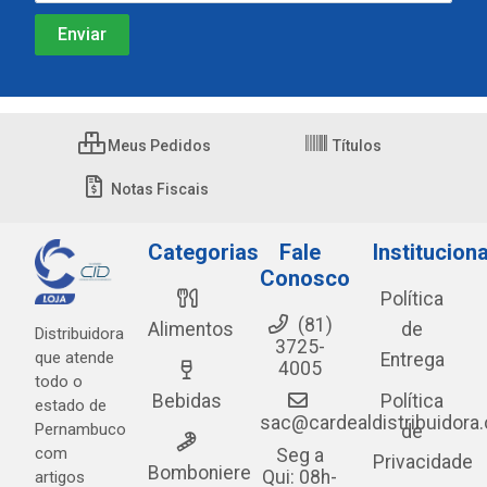
Meus Pedidos
Títulos
Notas Fiscais
Categorias
Fale
Instituciona
Conosco
Política
(81)
Alimentos
de
Distribuidora
3725-
que atende
Entrega
4005
todo o
Bebidas
Política
estado de
sac@cardealdistribuidora
Pernambuco
de
com
Seg a
Privacidade
Bomboniere
Qui: 08h-
artigos