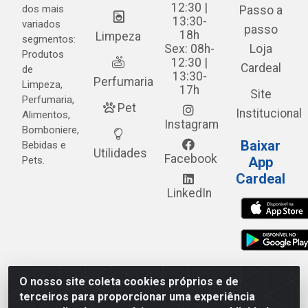
12:30 |
dos mais
Passo a
13:30-
variados
passo
18h
Limpeza
segmentos:
Sex: 08h-
Loja
Produtos
12:30 |
Cardeal
de
13:30-
Perfumaria
Limpeza,
17h
Site
Perfumaria,
Pet
Institucional
Alimentos,
Instagram
Bomboniere,
Baixar
Bebidas e
Utilidades
Facebook
Pets.
App
Cardeal
LinkedIn
O nosso site coleta cookies próprios e de
Cardeal Distribuidora - Estrada Alto do Moura, 582 - Alto
terceiros para proporcionar uma experiência
do Moura - Caruaru/PE - CEP 55.040-120 - CNPJ