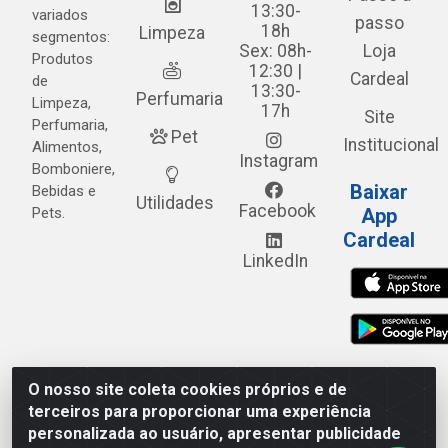
13:30-
variados
passo
18h
Limpeza
segmentos:
Sex: 08h-
Loja
Produtos
12:30 |
Cardeal
de
13:30-
Perfumaria
Limpeza,
17h
Site
Perfumaria,
Pet
Institucional
Alimentos,
Instagram
Bomboniere,
Baixar
Bebidas e
Utilidades
Facebook
Pets.
App
Cardeal
LinkedIn
O nosso site coleta cookies próprios e de
Cardeal Distribuidora - Estrada Alto do Moura, 582 - Alto
terceiros para proporcionar uma experiência
do Moura - Caruaru/PE - CEP 55.040-120 - CNPJ
personalizada ao usuário, apresentar publicidade
05.253.499/0001-62