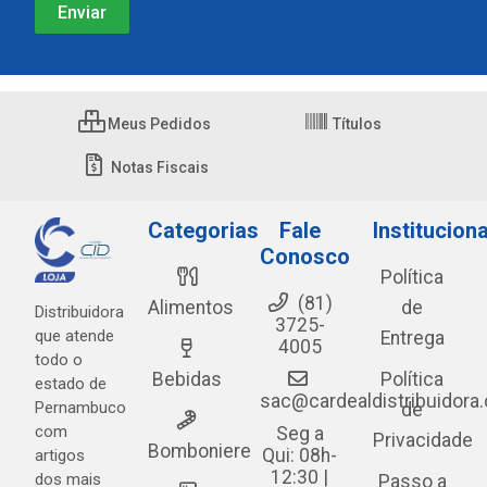
Meus Pedidos
Títulos
Notas Fiscais
Categorias
Fale
Instituciona
Conosco
Política
(81)
Alimentos
de
Distribuidora
3725-
que atende
Entrega
4005
todo o
Bebidas
Política
estado de
sac@cardealdistribuidora
Pernambuco
de
com
Seg a
Privacidade
Bomboniere
Qui: 08h-
artigos
12:30 |
dos mais
Passo a