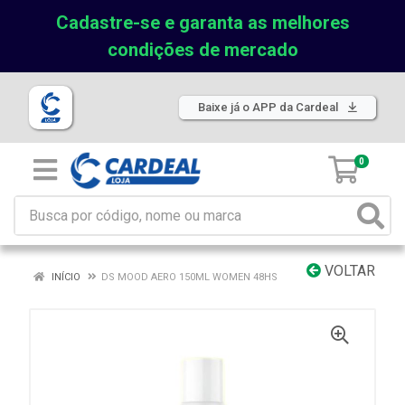
Cadastre-se e garanta as melhores
condições de mercado
Baixe já o APP da Cardeal
0
VOLTAR
INÍCIO
DS MOOD AERO 150ML WOMEN 48HS