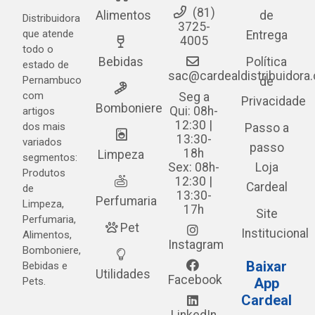
(81)
Alimentos
de
Distribuidora
3725-
que atende
Entrega
4005
todo o
Bebidas
Política
estado de
sac@cardealdistribuidora
Pernambuco
de
com
Seg a
Privacidade
Bomboniere
Qui: 08h-
artigos
12:30 |
dos mais
Passo a
13:30-
variados
passo
18h
Limpeza
segmentos:
Sex: 08h-
Loja
Produtos
12:30 |
Cardeal
de
13:30-
Perfumaria
Limpeza,
17h
Site
Perfumaria,
Pet
Institucional
Alimentos,
Instagram
Bomboniere,
Baixar
Bebidas e
Utilidades
Facebook
Pets.
App
Cardeal