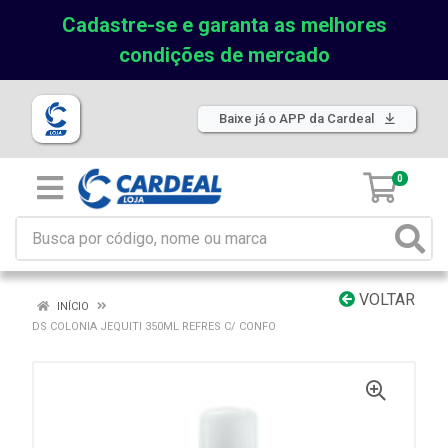
Cadastre-se e garanta as melhores
condições de mercado
Baixe já o APP da Cardeal
0
VOLTAR
INÍCIO
DS COLONIA JEQUITI 350ML REFRES C/ CONFO