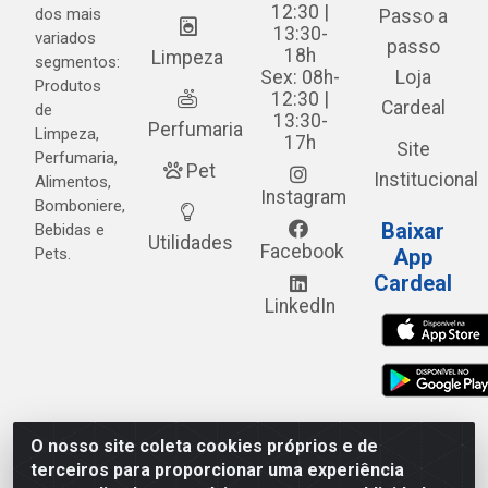
12:30 |
dos mais
Passo a
13:30-
variados
passo
18h
Limpeza
segmentos:
Sex: 08h-
Loja
Produtos
12:30 |
Cardeal
de
13:30-
Perfumaria
Limpeza,
17h
Site
Perfumaria,
Pet
Institucional
Alimentos,
Instagram
Bomboniere,
Baixar
Bebidas e
Utilidades
Facebook
Pets.
App
Cardeal
LinkedIn
O nosso site coleta cookies próprios e de
Cardeal Distribuidora - Estrada Alto do Moura, 582 - Alto
terceiros para proporcionar uma experiência
do Moura - Caruaru/PE - CEP 55.040-120 - CNPJ