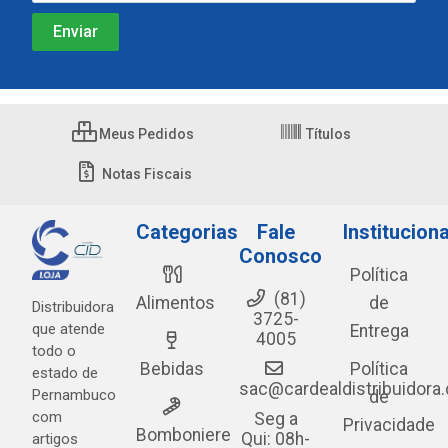
Meus Pedidos
Títulos
Notas Fiscais
Categorias
Fale
Instituciona
Conosco
Política
(81)
Alimentos
de
Distribuidora
3725-
que atende
Entrega
4005
todo o
Bebidas
Política
estado de
sac@cardealdistribuidora
Pernambuco
de
com
Seg a
Privacidade
Bomboniere
Qui: 08h-
artigos