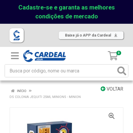
Cadastre-se e garanta as melhores
condições de mercado
Baixe já o APP da Cardeal
0
VOLTAR
INÍCIO
DS COLONIA JEQUITI 25ML MINIONS - MINION