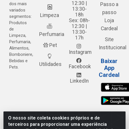
12:30 |
dos mais
Passo a
13:30-
variados
passo
18h
Limpeza
segmentos:
Sex: 08h-
Loja
Produtos
12:30 |
Cardeal
de
13:30-
Perfumaria
Limpeza,
17h
Site
Perfumaria,
Pet
Institucional
Alimentos,
Instagram
Bomboniere,
Baixar
Bebidas e
Utilidades
Facebook
Pets.
App
Cardeal
LinkedIn
O nosso site coleta cookies próprios e de
Cardeal Distribuidora - Estrada Alto do Moura, 582 - Alto
terceiros para proporcionar uma experiência
do Moura - Caruaru/PE - CEP 55.040-120 - CNPJ