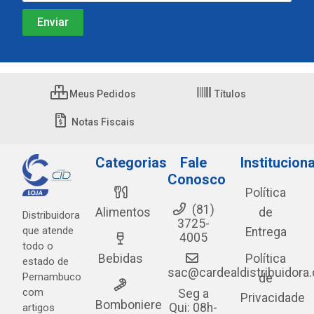
Meus Pedidos
Títulos
Notas Fiscais
Categorias
Fale
Instituciona
Conosco
Política
(81)
Alimentos
de
Distribuidora
3725-
que atende
Entrega
4005
todo o
Bebidas
Política
estado de
sac@cardealdistribuidora
Pernambuco
de
com
Seg a
Privacidade
Bomboniere
Qui: 08h-
artigos