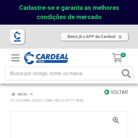
Cadastre-se e garanta as melhores
condições de mercado
Baixe já o APP da Cardeal
0
VOLTAR
INÍCIO
DS COLONIA JEQUITI 25ML HELLO KITTY APAI