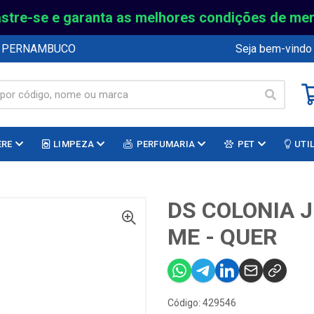
stre-se e garanta as melhores condições de me
E PERNAMBUCO
Seja bem-vindo
ERE
LIMPEZA
PERFUMARIA
PET
UTI
DS COLONIA J
ME - QUER
Código: 429546