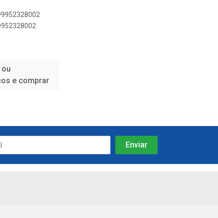
899952328002
99952328002
 ou
ços e comprar