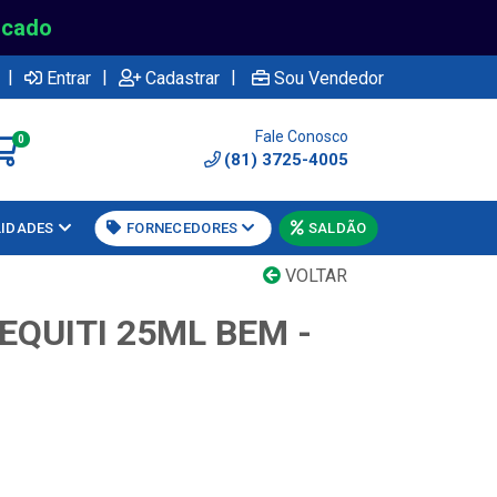
rcado
|
|
|
Entrar
Cadastrar
Sou Vendedor
Fale Conosco
0
(81) 3725-4005
LIDADES
FORNECEDORES
SALDÃO
VOLTAR
EQUITI 25ML BEM -