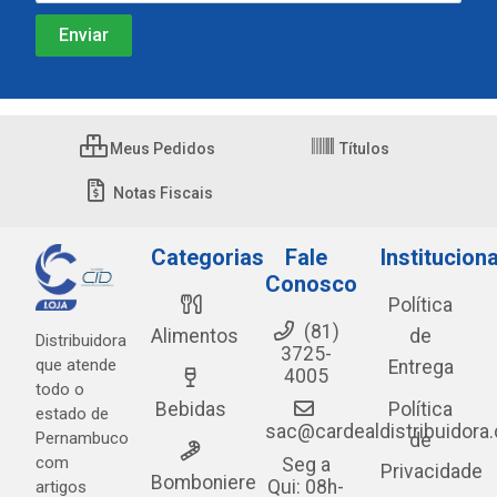
Meus Pedidos
Títulos
Notas Fiscais
Categorias
Fale
Instituciona
Conosco
Política
(81)
Alimentos
de
Distribuidora
3725-
que atende
Entrega
4005
todo o
Bebidas
Política
estado de
sac@cardealdistribuidora
Pernambuco
de
com
Seg a
Privacidade
Bomboniere
Qui: 08h-
artigos