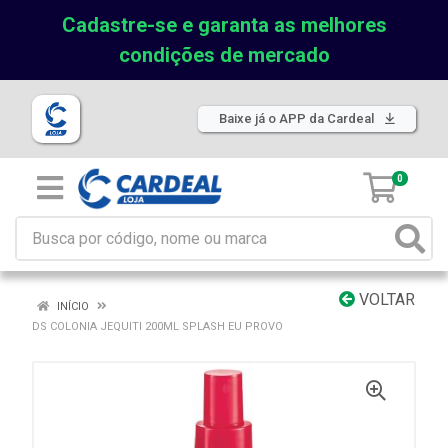
Cadastre-se e garanta as melhores
condições de mercado
Baixe já o APP da Cardeal
0
VOLTAR
INÍCIO
DS COLONIA JEQUITI 200ML SPLASH EU PROVO