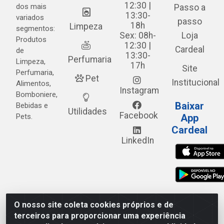
12:30 |
dos mais
Passo a
13:30-
variados
passo
18h
Limpeza
segmentos:
Sex: 08h-
Loja
Produtos
12:30 |
Cardeal
de
13:30-
Perfumaria
Limpeza,
17h
Site
Perfumaria,
Pet
Institucional
Alimentos,
Instagram
Bomboniere,
Baixar
Bebidas e
Utilidades
Facebook
Pets.
App
Cardeal
LinkedIn
O nosso site coleta cookies próprios e de
Cardeal Distribuidora - Estrada Alto do Moura, 582 - Alto
terceiros para proporcionar uma experiência
do Moura - Caruaru/PE - CEP 55.040-120 - CNPJ