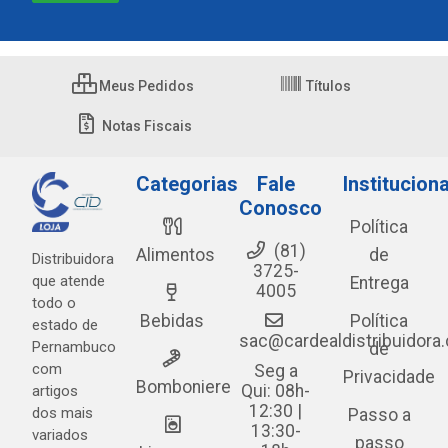
Meus Pedidos
Títulos
Notas Fiscais
Categorias
Fale
Instituciona
Conosco
Política
(81)
Alimentos
de
Distribuidora
3725-
que atende
Entrega
4005
todo o
Bebidas
Política
estado de
sac@cardealdistribuidora
Pernambuco
de
com
Seg a
Privacidade
Bomboniere
Qui: 08h-
artigos
12:30 |
dos mais
Passo a
13:30-
variados
passo