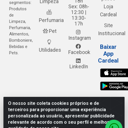
18h
Limpeza
segmentos:
Sex: 08h-
Loja
Produtos
12:30 |
Cardeal
de
13:30-
Perfumaria
Limpeza,
17h
Site
Perfumaria,
Pet
Institucional
Alimentos,
Instagram
Bomboniere,
Baixar
Bebidas e
Utilidades
Facebook
Pets.
App
Cardeal
LinkedIn
O nosso site coleta cookies próprios e de
Cardeal Distribuidora - Estrada Alto do Moura, 582 - Alto
terceiros para proporcionar uma experiência
do Moura - Caruaru/PE - CEP 55.040-120 - CNPJ
personalizada ao usuário, apresentar publicidade
05.253.499/0001-62
relevante de acordo com o seu perfil e melhorar a