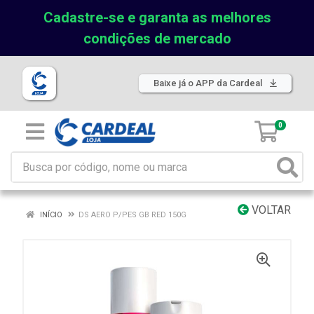
Cadastre-se e garanta as melhores
condições de mercado
Baixe já o APP da Cardeal
0
VOLTAR
INÍCIO
DS AERO P/PES GB RED 150G